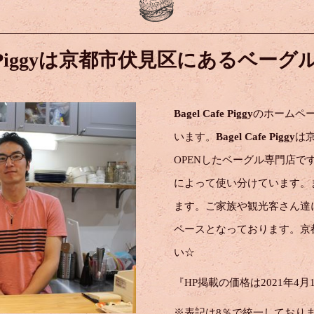
 Piggyは
京都市伏見区にある
ベーグ
Bagel Cafe Piggy
のホームペ
います。
Bagel Cafe Piggy
は京
OPENしたベーグル専門店
によって使い分けています。
ます。ご家族や観光客さん達
ペースとなっております。京
い☆
『HP掲載の価格は2021年
※表記は8％で統一しており